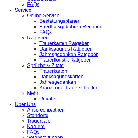
FAQs
Service
Online Service
Bestattungsplaner
Friedhofsgebühren-Rechner
FAQs
Ratgeber
Trauerkarten Ratgeber
Danksagungs Ratgeber
Jahresgedenken Ratgeber
Trauerfloristik Ratgeber
Sprüche & Zitate
Trauerkarten
Danksagungskarten
Jahresgedenken
Kranz- und Trauerschleifen
Mehr
Rituale
Über Uns
Ansprechpartner
Standorte
Trauercafe
Karriere
FAQs
Veranstaltungen