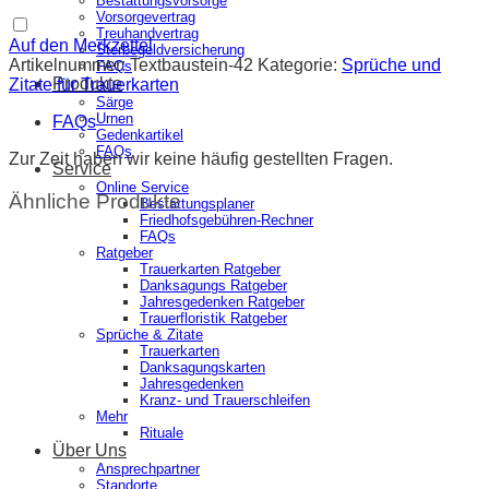
Bestattungsvorsorge
Vorsorgevertrag
Treuhandvertrag
Auf den Merkzettel
Sterbegeldversicherung
Artikelnummer:
Textbaustein-42
Kategorie:
Sprüche und
FAQs
Produkte
Zitate für Trauerkarten
Särge
Urnen
FAQs
Gedenkartikel
FAQs
Zur Zeit haben wir keine häufig gestellten Fragen.
Service
Online Service
Ähnliche Produkte
Bestattungsplaner
Friedhofsgebühren-Rechner
FAQs
Ratgeber
Trauerkarten Ratgeber
Danksagungs Ratgeber
Jahresgedenken Ratgeber
Trauerfloristik Ratgeber
Sprüche & Zitate
Trauerkarten
Danksagungskarten
Jahresgedenken
Kranz- und Trauerschleifen
Mehr
Rituale
Über Uns
Ansprechpartner
Standorte