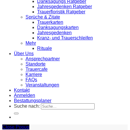
Danksagungs Ratgeber
Jahresgedenken Ratgeber
Trauerfloristik Ratgeber
Sprüche & Zitate
Trauerkarten
Danksagungskarten
Jahresgedenken
Kranz- und Trauerschleifen
Mehr
Rituale
Über Uns
Ansprechpartner
Standorte
Trauercafe
Karriere
FAQs
Veranstaltungen
Kontakt
Anmelden
Bestattungsplaner
Suche nach:
Close Popup