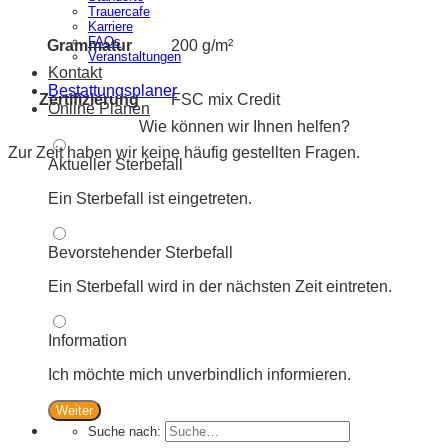
Trauercafe
Karriere
FAQs
Grammatur
200 g/m²
Veranstaltungen
Kontakt
Bestattungsplaner
Zertifizierung
FSC mix Credit
Online Planen
Wie können wir Ihnen helfen?
Zur Zeit haben wir keine häufig gestellten Fragen.
Aktueller Sterbefall
Ein Sterbefall ist eingetreten.
Bevorstehender Sterbefall
Ein Sterbefall wird in der nächsten Zeit eintreten.
Information
Ich möchte mich unverbindlich informieren.
Weiter
Suche nach: