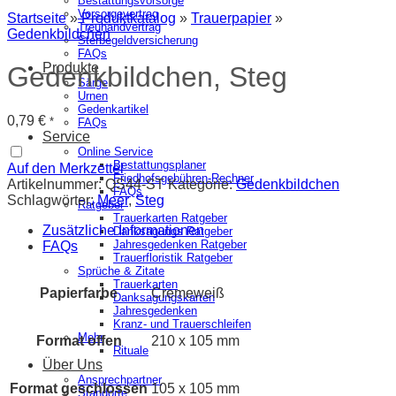
Bestattungsvorsorge
Vorsorgevertrag
Startseite
»
Produktkatalog
»
Trauerpapier
»
Treuhandvertrag
Gedenkbildchen
Sterbegeldversicherung
FAQs
Produkte
Gedenkbildchen, Steg
Särge
Urnen
Gedenkartikel
0,79
€
*
FAQs
Service
Online Service
Bestattungsplaner
Auf den Merkzettel
Friedhofsgebühren-Rechner
Artikelnummer:
QS44-ST
Kategorie:
Gedenkbildchen
FAQs
Schlagwörter:
Meer
,
Steg
Ratgeber
Trauerkarten Ratgeber
Zusätzliche Informationen
Danksagungs Ratgeber
Jahresgedenken Ratgeber
FAQs
Trauerfloristik Ratgeber
Sprüche & Zitate
Trauerkarten
Papierfarbe
Cremeweiß
Danksagungskarten
Jahresgedenken
Kranz- und Trauerschleifen
Mehr
Format offen
210 x 105 mm
Rituale
Über Uns
Ansprechpartner
Format geschlossen
105 x 105 mm
Standorte