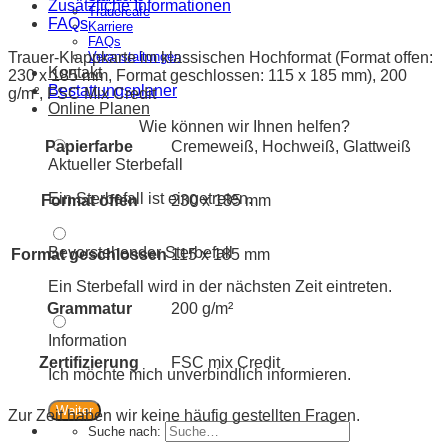
Zusätzliche Informationen
Trauercafe
FAQs
Karriere
FAQs
Trauer-Klappkarte im klassischen Hochformat (Format offen:
Veranstaltungen
Kontakt
230 x 185 mm, Format geschlossen: 115 x 185 mm), 200
Bestattungsplaner
g/m², FSC Mix Credit
Online Planen
Wie können wir Ihnen helfen?
Papierfarbe
Cremeweiß, Hochweiß, Glattweiß
Aktueller Sterbefall
Ein Sterbefall ist eingetreten.
Format offen
230 x 185 mm
Bevorstehender Sterbefall
Format geschlossen
115 x 185 mm
Ein Sterbefall wird in der nächsten Zeit eintreten.
Grammatur
200 g/m²
Information
Zertifizierung
FSC mix Credit
Ich möchte mich unverbindlich informieren.
Weiter
Zur Zeit haben wir keine häufig gestellten Fragen.
Suche nach: