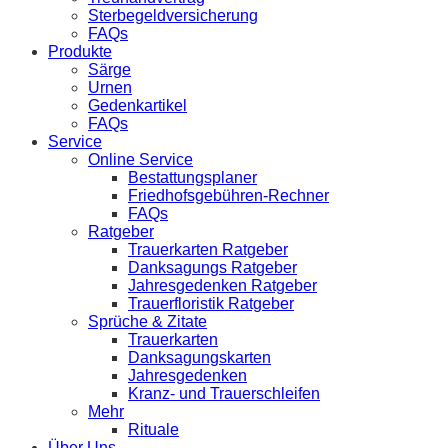
Sterbegeldversicherung
FAQs
Produkte
Särge
Urnen
Gedenkartikel
FAQs
Service
Online Service
Bestattungsplaner
Friedhofsgebühren-Rechner
FAQs
Ratgeber
Trauerkarten Ratgeber
Danksagungs Ratgeber
Jahresgedenken Ratgeber
Trauerfloristik Ratgeber
Sprüche & Zitate
Trauerkarten
Danksagungskarten
Jahresgedenken
Kranz- und Trauerschleifen
Mehr
Rituale
Über Uns