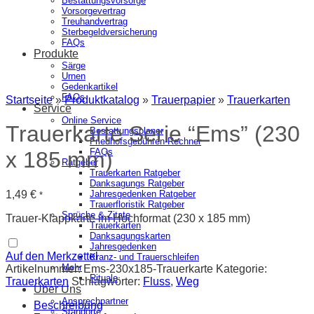
Bestattungsvorsorge
Vorsorgevertrag
Treuhandvertrag
Sterbegeldversicherung
FAQs
Produkte
Särge
Urnen
Gedenkartikel
FAQs
Startseite
»
Produktkatalog
»
Trauerpapier
»
Trauerkarten
Service
Online Service
Trauerkarte Serie “Ems” (230
Bestattungsplaner
Friedhofsgebühren-Rechner
FAQs
x 185 mm)
Ratgeber
Trauerkarten Ratgeber
Danksagungs Ratgeber
1,49
€
Jahresgedenken Ratgeber
*
Trauerfloristik Ratgeber
Sprüche & Zitate
Trauer-Klappkarte im Hochformat (230 x 185 mm)
Trauerkarten
Danksagungskarten
Jahresgedenken
Auf den Merkzettel
Kranz- und Trauerschleifen
Mehr
Artikelnummer:
Ems-230x185-Trauerkarte
Kategorie:
Rituale
Trauerkarten
Schlagwörter:
Fluss
,
Weg
Über Uns
Ansprechpartner
Beschreibung
Standorte