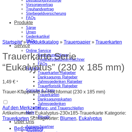
Bestattungsvorsorge
Vorsorgevertrag
Treuhandvertrag
Sterbegeldversicherung
FAQs
Produkte
Särge
Urnen
Gedenkartikel
FAQs
Startseite
»
Produktkatalog
»
Trauerpapier
»
Trauerkarten
Service
Online Service
Trauerkarte Serie
Bestattungsplaner
Friedhofsgebühren-Rechner
FAQs
“Eukalyptus” (230 x 185 mm)
Ratgeber
Trauerkarten Ratgeber
Danksagungs Ratgeber
1,49
€
Jahresgedenken Ratgeber
*
Trauerfloristik Ratgeber
Sprüche & Zitate
Trauer-Klappkarte im Hochformat (230 x 185 mm)
Trauerkarten
Danksagungskarten
Jahresgedenken
Auf den Merkzettel
Kranz- und Trauerschleifen
Mehr
Artikelnummer:
Eukalyptus-230x185-Trauerkarte
Kategorie:
Rituale
Trauerkarten
Schlagwörter:
Blumen
,
Eukalyptus
Über Uns
Ansprechpartner
Beschreibung
Standorte