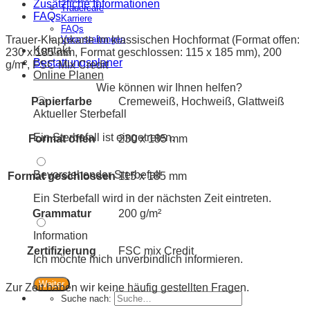
Zusätzliche Informationen
Trauercafe
FAQs
Karriere
FAQs
Trauer-Klappkarte im klassischen Hochformat (Format offen:
Veranstaltungen
Kontakt
230 x 185 mm, Format geschlossen: 115 x 185 mm), 200
Bestattungsplaner
g/m², FSC Mix Credit
Online Planen
Wie können wir Ihnen helfen?
Papierfarbe
Cremeweiß, Hochweiß, Glattweiß
Aktueller Sterbefall
Ein Sterbefall ist eingetreten.
Format offen
230 x 185 mm
Bevorstehender Sterbefall
Format geschlossen
115 x 185 mm
Ein Sterbefall wird in der nächsten Zeit eintreten.
Grammatur
200 g/m²
Information
Zertifizierung
FSC mix Credit
Ich möchte mich unverbindlich informieren.
Weiter
Zur Zeit haben wir keine häufig gestellten Fragen.
Suche nach: