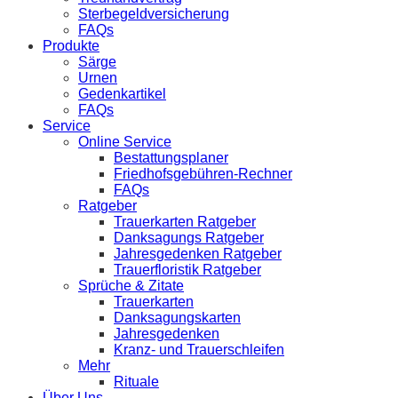
Sterbegeldversicherung
FAQs
Produkte
Särge
Urnen
Gedenkartikel
FAQs
Service
Online Service
Bestattungsplaner
Friedhofsgebühren-Rechner
FAQs
Ratgeber
Trauerkarten Ratgeber
Danksagungs Ratgeber
Jahresgedenken Ratgeber
Trauerfloristik Ratgeber
Sprüche & Zitate
Trauerkarten
Danksagungskarten
Jahresgedenken
Kranz- und Trauerschleifen
Mehr
Rituale
Über Uns