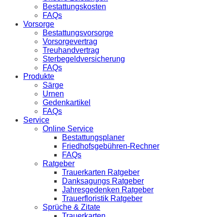
Bestattungskosten
FAQs
Vorsorge
Bestattungsvorsorge
Vorsorgevertrag
Treuhandvertrag
Sterbegeldversicherung
FAQs
Produkte
Särge
Urnen
Gedenkartikel
FAQs
Service
Online Service
Bestattungsplaner
Friedhofsgebühren-Rechner
FAQs
Ratgeber
Trauerkarten Ratgeber
Danksagungs Ratgeber
Jahresgedenken Ratgeber
Trauerfloristik Ratgeber
Sprüche & Zitate
Trauerkarten