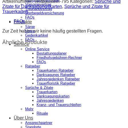
Bestattungsvorsorge
Artikelnummer:
Textbaustein-795
Kategorien:
Sprüche und
Vorsorgevertrag
Zitate für Danksagungskarten
,
Sprüche und Zitate für
Treuhandvertrag
Trauerkarten
Sterbegeldversicherung
FAQs
FAQs
Produkte
Särge
Zur Zeit haben wir keine häufig gestellten Fragen.
Urnen
Gedenkartikel
FAQs
Ähnliche Produkte
Service
Online Service
Bestattungsplaner
Friedhofsgebühren-Rechner
FAQs
Ratgeber
Trauerkarten Ratgeber
Danksagungs Ratgeber
Jahresgedenken Ratgeber
Trauerfloristik Ratgeber
Sprüche & Zitate
Trauerkarten
Danksagungskarten
Jahresgedenken
Kranz- und Trauerschleifen
Mehr
Rituale
Über Uns
Ansprechpartner
Standorte