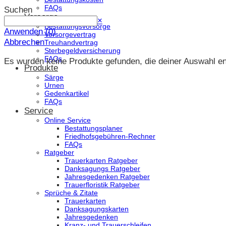
FAQs
Suchen
Vorsorge
Suchen
×
Bestattungsvorsorge
Anwenden
(
0
)
Vorsorgevertrag
Abbrechen
Treuhandvertrag
Sterbegeldversicherung
FAQs
Es wurden keine Produkte gefunden, die deiner Auswahl e
Produkte
Särge
Urnen
Gedenkartikel
FAQs
Service
Online Service
Bestattungsplaner
Friedhofsgebühren-Rechner
FAQs
Ratgeber
Trauerkarten Ratgeber
Danksagungs Ratgeber
Jahresgedenken Ratgeber
Trauerfloristik Ratgeber
Sprüche & Zitate
Trauerkarten
Danksagungskarten
Jahresgedenken
Kranz- und Trauerschleifen