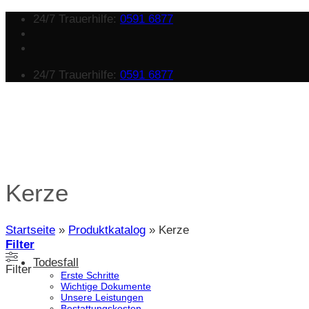
Zum
24/7 Trauerhilfe:
0591 6877
Inhalt
springen
24/7 Trauerhilfe:
0591 6877
Kerze
Startseite
»
Produktkatalog
»
Kerze
Filter
Todesfall
Filter
Erste Schritte
Wichtige Dokumente
Unsere Leistungen
Bestattungskosten