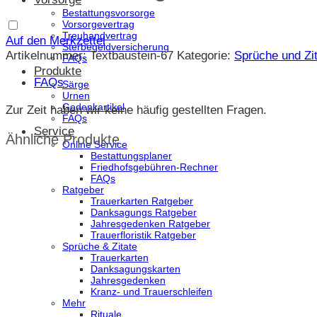
Bestattungsvorsorge
Vorsorgevertrag
Treuhandvertrag
Auf den Merkzettel
Sterbegeldversicherung
Artikelnummer:
Textbaustein-67
Kategorie:
Sprüche und Zit
FAQs
Produkte
FAQs
Särge
Urnen
Gedenkartikel
Zur Zeit haben wir keine häufig gestellten Fragen.
FAQs
Service
Ähnliche Produkte
Online Service
Bestattungsplaner
Friedhofsgebühren-Rechner
FAQs
Ratgeber
Trauerkarten Ratgeber
Danksagungs Ratgeber
Jahresgedenken Ratgeber
Trauerfloristik Ratgeber
Sprüche & Zitate
Trauerkarten
Danksagungskarten
Jahresgedenken
Kranz- und Trauerschleifen
Mehr
Rituale