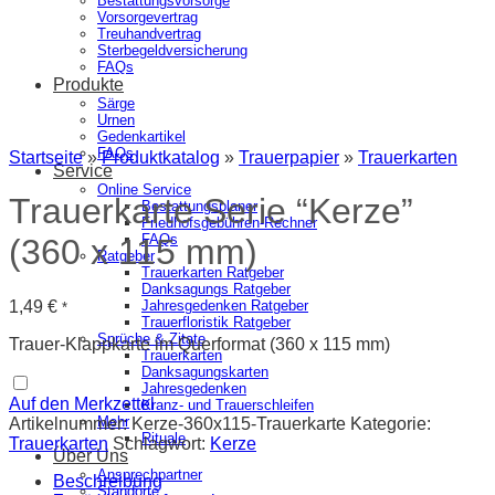
Bestattungsvorsorge
Vorsorgevertrag
Treuhandvertrag
Sterbegeldversicherung
FAQs
Produkte
Särge
Urnen
Gedenkartikel
FAQs
Startseite
»
Produktkatalog
»
Trauerpapier
»
Trauerkarten
Service
Online Service
Trauerkarte Serie “Kerze”
Bestattungsplaner
Friedhofsgebühren-Rechner
FAQs
(360 x 115 mm)
Ratgeber
Trauerkarten Ratgeber
Danksagungs Ratgeber
1,49
€
Jahresgedenken Ratgeber
*
Trauerfloristik Ratgeber
Sprüche & Zitate
Trauer-Klappkarte im Querformat (360 x 115 mm)
Trauerkarten
Danksagungskarten
Jahresgedenken
Auf den Merkzettel
Kranz- und Trauerschleifen
Mehr
Artikelnummer:
Kerze-360x115-Trauerkarte
Kategorie:
Rituale
Trauerkarten
Schlagwort:
Kerze
Über Uns
Ansprechpartner
Beschreibung
Standorte