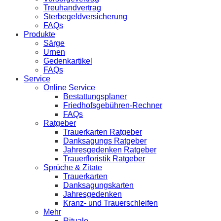
Treuhandvertrag
Sterbegeldversicherung
FAQs
Produkte
Särge
Urnen
Gedenkartikel
FAQs
Service
Online Service
Bestattungsplaner
Friedhofsgebühren-Rechner
FAQs
Ratgeber
Trauerkarten Ratgeber
Danksagungs Ratgeber
Jahresgedenken Ratgeber
Trauerfloristik Ratgeber
Sprüche & Zitate
Trauerkarten
Danksagungskarten
Jahresgedenken
Kranz- und Trauerschleifen
Mehr
Rituale