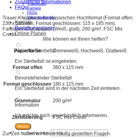
Zusätzliche Informationen
Trauercafe
FAQs
Karriere
FAQs
Trauer-Klappkarte im klassischen Hochformat (Format offen:
Veranstaltungen
Kontakt
230 x 185 mm, Format geschlossen: 115 x 185 mm),
Bestattungsplaner
Farblaser-Druckpapier (Weiß, glatt), 200 g/m², FSC Mix
Online Planen
Credit
Wie können wir Ihnen helfen?
Papierfarbe
Cremeweiß, Hochweiß, Glattweiß
Aktueller Sterbefall
Ein Sterbefall ist eingetreten.
Format offen
360 x 115 mm
Bevorstehender Sterbefall
Format geschlossen
180 x 115 mm
Ein Sterbefall wird in der nächsten Zeit eintreten.
Grammatur
200 g/m²
Information
Ich möchte mich unverbindlich informieren.
Zertifizierung
FSC mix Credit
Weiter
Suche nach:
Zur Zeit haben wir keine häufig gestellten Fragen.