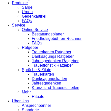
Produkte
Särge
Urnen
Gedenkartikel
FAQs
Service
Online Service
Bestattungsplaner
Friedhofsgebühren-Rechner
FAQs
Ratgeber
Trauerkarten Ratgeber
Danksagungs Ratgeber
Jahresgedenken Ratgeber
Trauerfloristik Ratgeber
Sprüche & Zitate
Trauerkarten
Danksagungskarten
Jahresgedenken
Kranz- und Trauerschleifen
Mehr
Rituale
Über Uns
Ansprechpartner
Standorte