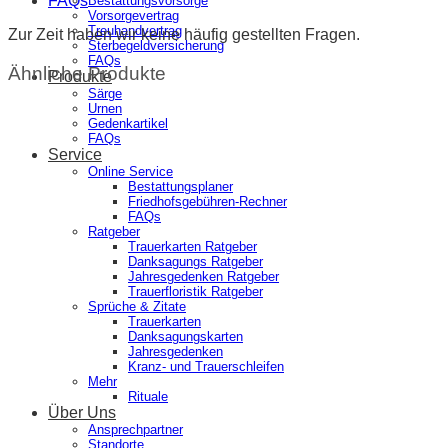
FAQs
Bestattungsvorsorge
Vorsorgevertrag
Treuhandvertrag
Zur Zeit haben wir keine häufig gestellten Fragen.
Sterbegeldversicherung
FAQs
Ähnliche Produkte
Produkte
Särge
Urnen
Gedenkartikel
FAQs
Service
Online Service
Bestattungsplaner
Friedhofsgebühren-Rechner
FAQs
Ratgeber
Trauerkarten Ratgeber
Danksagungs Ratgeber
Jahresgedenken Ratgeber
Trauerfloristik Ratgeber
Sprüche & Zitate
Trauerkarten
Danksagungskarten
Jahresgedenken
Kranz- und Trauerschleifen
Mehr
Rituale
Über Uns
Ansprechpartner
Standorte