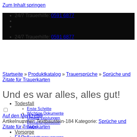
Zum Inhalt springen
24/7 Trauerhilfe:
0591 6877
24/7 Trauerhilfe:
0591 6877
Startseite
»
Produktkatalog
»
Trauersprüche
»
Sprüche und
Zitate für Trauerkarten
Und es war alles, alles gut!
Todesfall
Erste Schritte
Wichtige Dokumente
Auf den Merkzettel
Unsere Leistungen
Artikelnummer:
Textbaustein-184
Kategorie:
Sprüche und
Bestattungskosten
Zitate für Trauerkarten
FAQs
Vorsorge