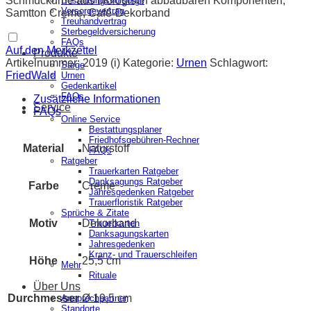
Schmuckurne aus biologisch abbaubaren Komponenten,
Bestattungsvorsorge
Vorsorgevertrag
Samtton Creme, Café-Dekorband
Treuhandvertrag
Sterbegeldversicherung
FAQs
Auf den Merkzettel
Produkte
Artikelnummer:
2019 (i)
Kategorie:
Urnen
Schlagwort:
Särge
FriedWald
Urnen
Gedenkartikel
FAQs
Zusätzliche Informationen
Service
FAQs
Online Service
Bestattungsplaner
Friedhofsgebühren-Rechner
Material
Naturstoff
FAQs
Ratgeber
Trauerkarten Ratgeber
Danksagungs Ratgeber
Farbe
Creme
Jahresgedenken Ratgeber
Trauerfloristik Ratgeber
Sprüche & Zitate
Motiv
Dekorband
Trauerkarten
Danksagungskarten
Jahresgedenken
Kranz- und Trauerschleifen
Höhe
25,5 cm
Mehr
Rituale
Über Uns
Durchmesser
Ø 19,5 cm
Ansprechpartner
Standorte