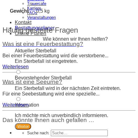
Trauercafe
Karriere
Gewicht
0,5 kg
FAQs
Veranstaltungen
Kontakt
Bestattungsplaner
Häufig gestellte Fragen
Online Planen
Wie können wir Ihnen helfen?
Was ist eine Feuerbestattung?
Aktueller Sterbefall
Bei einer Feuerbestattung wird die verstorbene...
Ein Sterbefall ist eingetreten.
Weiterlesen
Bevorstehender Sterbefall
Was ist eine Seeurne?
Ein Sterbefall wird in der nächsten Zeit eintreten.
Für eine Seebestattung wird eine spezielle...
Weiterlesen
Information
Ich möchte mich unverbindlich informieren.
Das könnte Ihnen auch gefallen …
Weiter
Suche nach: