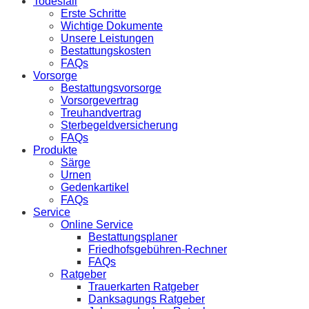
Todesfall
Erste Schritte
Wichtige Dokumente
Unsere Leistungen
Bestattungskosten
FAQs
Vorsorge
Bestattungsvorsorge
Vorsorgevertrag
Treuhandvertrag
Sterbegeldversicherung
FAQs
Produkte
Särge
Urnen
Gedenkartikel
FAQs
Service
Online Service
Bestattungsplaner
Friedhofsgebühren-Rechner
FAQs
Ratgeber
Trauerkarten Ratgeber
Danksagungs Ratgeber