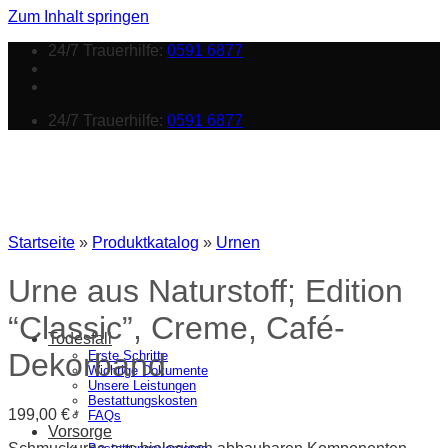
Zum Inhalt springen
24/7 Trauerhilfe:
0591 6877
24/7 Trauerhilfe:
0591 6877
Startseite
»
Produktkatalog
»
Urnen
Urne aus Naturstoff; Edition
“Classic”, Creme, Café-
Todesfall
Dekorband
Erste Schritte
Wichtige Dokumente
Unsere Leistungen
Bestattungskosten
199,00
€
*
FAQs
Vorsorge