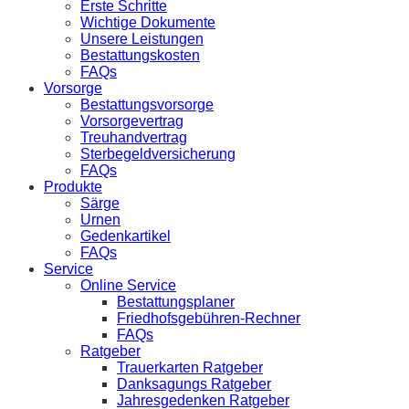
Erste Schritte
Wichtige Dokumente
Unsere Leistungen
Bestattungskosten
FAQs
Vorsorge
Bestattungsvorsorge
Vorsorgevertrag
Treuhandvertrag
Sterbegeldversicherung
FAQs
Produkte
Särge
Urnen
Gedenkartikel
FAQs
Service
Online Service
Bestattungsplaner
Friedhofsgebühren-Rechner
FAQs
Ratgeber
Trauerkarten Ratgeber
Danksagungs Ratgeber
Jahresgedenken Ratgeber