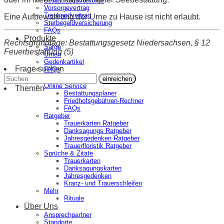
Bestattungsvorsorge
Vorsorgevertrag
Treuhandvertrag
Eine Aufbewahrung der Urne zu Hause ist nicht erlaubt.
Sterbegeldversicherung
FAQs
Produkte
Rechtsgrundlage: Bestattungsgesetz Niedersachsen, § 12
Särge
Feuerbestattung (5)
Urnen
Gedenkartikel
Frage suchen
FAQs
Service
einreichen
Online Service
Themen
Bestattungsplaner
Friedhofsgebühren-Rechner
FAQs
Ratgeber
Trauerkarten Ratgeber
Danksagungs Ratgeber
Jahresgedenken Ratgeber
Trauerfloristik Ratgeber
Sprüche & Zitate
Trauerkarten
Danksagungskarten
Jahresgedenken
Kranz- und Trauerschleifen
Mehr
Rituale
Über Uns
Ansprechpartner
Standorte