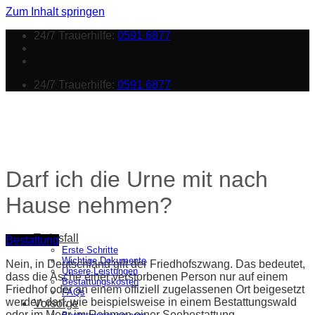
Zum Inhalt springen
24/7 Trauerhilfe:
0591 6877
24/7 Trauerhilfe:
0591 6877
Darf ich die Urne mit nach
Hause nehmen?
Todesfall
Bestattung
Erste Schritte
Wichtige Dokumente
Nein, in Deutschland gilt der Friedhofszwang. Das bedeutet,
Unsere Leistungen
dass die Asche einer verstorbenen Person nur auf einem
Bestattungskosten
Friedhof oder an einem offiziell zugelassenen Ort beigesetzt
FAQs
werden darf, wie beispielsweise in einem Bestattungswald
Vorsorge
oder im Meer im Rahmen einer Seebestattung.