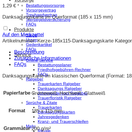
1,29
€
Bestattungsvorsorge
*
Vorsorgevertrag
Treuhandvertrag
Danksagungskarte im Querformat (185 x 115 mm)
Sterbegeldversicherung
FAQs
Produkte
Auf den Merkzettel
Särge
Urnen
Artikelnummer:
Kerze-185x115-Danksagungskarte
Kategor
Gedenkartikel
FAQs
Beschreibung
Service
Zusätzliche Informationen
Online Service
FAQs
Bestattungsplaner
Friedhofsgebühren-Rechner
FAQs
Danksagungskarte im klassischen Querformat (Format: 18
Ratgeber
Trauerkarten Ratgeber
Danksagungs Ratgeber
Papierfarbe
Cremeweiß, Hochweiß, Glattweiß
Jahresgedenken Ratgeber
Trauerfloristik Ratgeber
Sprüche & Zitate
Trauerkarten
Format
185 x 115 mm
Danksagungskarten
Jahresgedenken
Kranz- und Trauerschleifen
Mehr
Grammatur
200 g/m²
Rituale